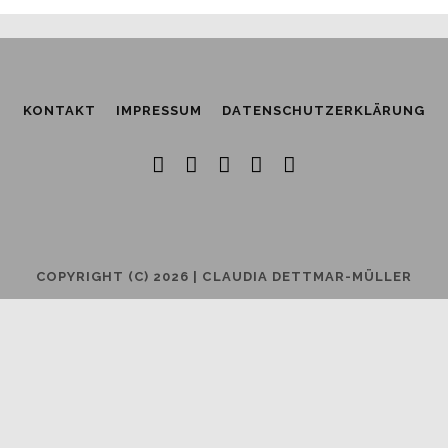
KONTAKT
IMPRESSUM
DATENSCHUTZERKLÄRUNG
facebook
instagram
youtube
email
phone
COPYRIGHT (C) 2026 | CLAUDIA DETTMAR-MÜLLER