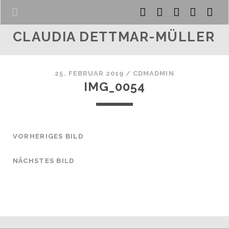
facebook
instagram
youtube
email
ph
CLAUDIA DETTMAR-MÜLLER
ICH BIN
LEBENSLAUF
25. FEBRUAR 2019 /
CDMADMIN
VOR ORT
IMG_0054
FAMILIENFREUNDLICH
TRADITIONSREICH
ATTRAKTIV
VORHERIGES BILD
GENERATIONEN- FREUNDLICH
EFFIZIENT
NÄCHSTES BILD
VIELFÄLTIG
ZUKUNFTS- ORIENTIERT
WIRTSCHAFTS- FREUNDLICH