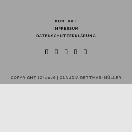
KONTAKT
IMPRESSUM
DATENSCHUTZERKLÄRUNG
facebook
instagram
youtube
email
phone
COPYRIGHT (C) 2026 | CLAUDIA DETTMAR-MÜLLER